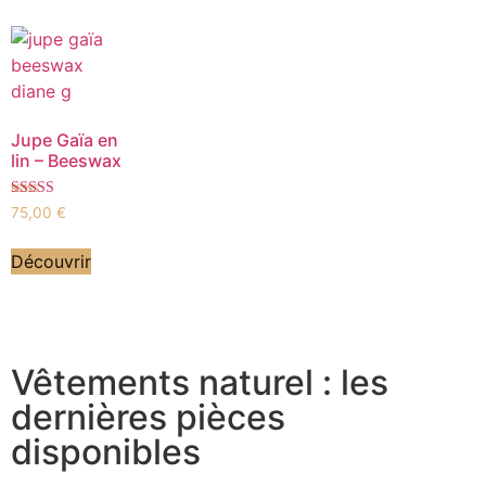
Jupe Gaïa en
lin – Beeswax
Note
75,00
€
5.00
sur 5
Découvrir
Vêtements naturel : les
dernières pièces
disponibles