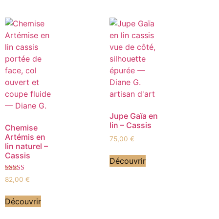
Jupe Gaïa en
lin – Cassis
Chemise
Artémis en
75,00
€
lin naturel –
Cassis
Découvrir
Note
82,00
€
5.00
sur 5
Découvrir