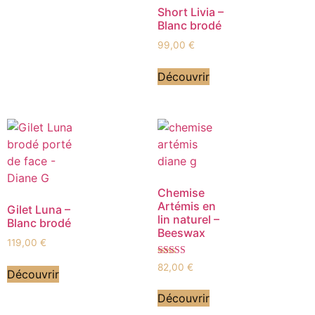
Short Livia –
Blanc brodé
99,00
€
Découvrir
Chemise
Artémis en
Gilet Luna –
lin naturel –
Blanc brodé
Beeswax
119,00
€
Note
82,00
€
Découvrir
5.00
sur 5
Découvrir