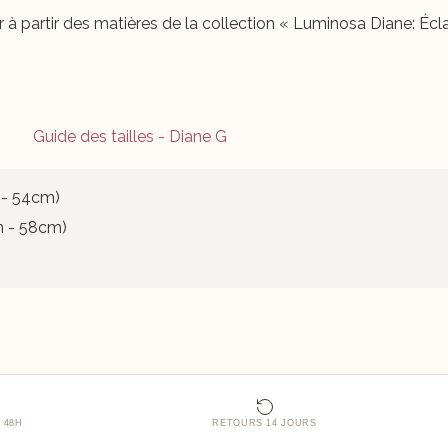
5 basé sur
 partir des matières de la collection « Luminosa Diane: Écl
notations
client
 - 54cm)
 - 58cm)
 48H
RETOURS 14 JOURS