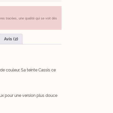
es tracées, une qualité qui se voit dès
Avis (2)
e couleur. Sa teinte Cassis ce
ineux pour une version plus douce