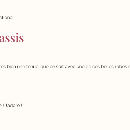
ational
assis
fini très bien une tenue, que ce soit avec une de ces belles rob
 ! J’adore !