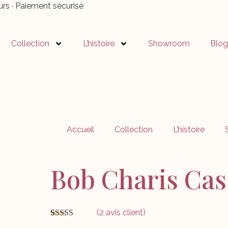
ours
·
Paiement sécurisé
Collection
L’histoire
Showroom
Blog
Accueil
Collection
L’histoire
Bob Charis Cas
(
2
avis client)
Noté
2
5.00
sur