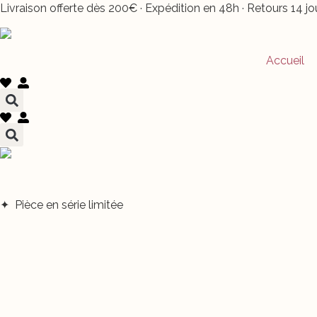
Aller
Livraison offerte dès 200€
· Expédition en 48h ·
Retours 14 j
au
contenu
Accueil
✦ Pièce en série limitée