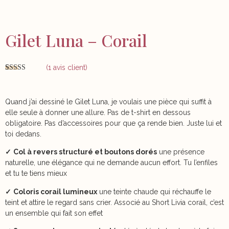
Gilet Luna – Corail
(
1
avis client)
Noté
1
5.00
sur 5 basé
sur
notation
client
Quand j’ai dessiné le Gilet Luna, je voulais une pièce qui suffit à
elle seule à donner une allure. Pas de t-shirt en dessous
obligatoire. Pas d’accessoires pour que ça rende bien. Juste lui et
toi dedans.
✓
Col à revers structuré et boutons dorés
une présence
naturelle, une élégance qui ne demande aucun effort. Tu l’enfiles
et tu te tiens mieux
✓
Coloris corail lumineux
une teinte chaude qui réchauffe le
teint et attire le regard sans crier. Associé au Short Livia corail, c’est
un ensemble qui fait son effet