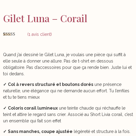
Gilet Luna – Corail
(
1
avis client)
Noté
1
5.00
sur 5 basé
sur
notation
client
Quand j’ai dessiné le Gilet Luna, je voulais une pièce qui suffit à
elle seule à donner une allure. Pas de t-shirt en dessous
obligatoire. Pas d’accessoires pour que ça rende bien. Juste lui et
toi dedans.
✓
Col à revers structuré et boutons dorés
une présence
naturelle, une élégance qui ne demande aucun effort. Tu l’enfiles
et tu te tiens mieux
✓
Coloris corail lumineux
une teinte chaude qui réchauffe le
teint et attire le regard sans crier. Associé au Short Livia corail, c’est
un ensemble qui fait son effet
✓
Sans manches, coupe ajustée
légèreté et structure à la fois.