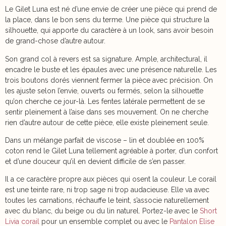
Le Gilet Luna est né d’une envie de créer une pièce qui prend de
la place, dans le bon sens du terme. Une pièce qui structure la
silhouette, qui apporte du caractère à un look, sans avoir besoin
de grand-chose d’autre autour.
Son grand col à revers est sa signature. Ample, architectural, il
encadre le buste et les épaules avec une présence naturelle. Les
trois boutons dorés viennent fermer la pièce avec précision. On
les ajuste selon l’envie, ouverts ou fermés, selon la silhouette
qu’on cherche ce jour-là. Les fentes latérale permettent de se
sentir pleinement à l’aise dans ses mouvement. On ne cherche
rien d’autre autour de cette pièce, elle existe pleinement seule.
Dans un mélange parfait de viscose – lin et doublée en 100%
coton rend le Gilet Luna tellement agréable à porter, d’un confort
et d’une douceur qu’il en devient difficile de s’en passer.
Il a ce caractère propre aux pièces qui osent la couleur. Le corail
est une teinte rare, ni trop sage ni trop audacieuse. Elle va avec
toutes les carnations, réchauffe le teint, s’associe naturellement
avec du blanc, du beige ou du lin naturel. Portez-le avec le
Short
Livia corail
pour un ensemble complet ou avec le
Pantalon Elise