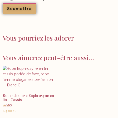
Vous pourriez les adorer
Vous aimerez peut-être aussi…
Robe-chemise Euphrosyne en
lin – Cassis
Note
149,00
€
5.00
sur 5