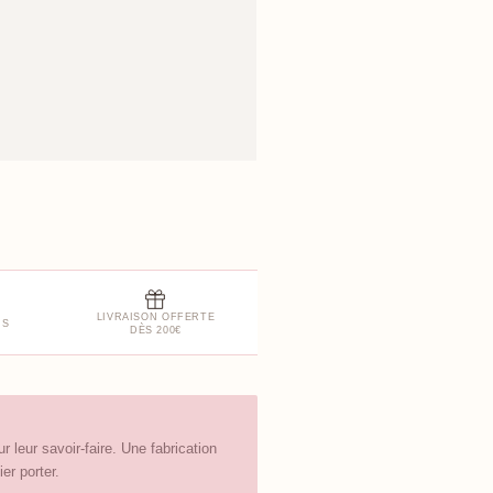
LIVRAISON OFFERTE
RS
DÈS 200€
leur savoir-faire. Une fabrication
er porter.