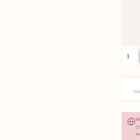
PAI
I
Ch
eu