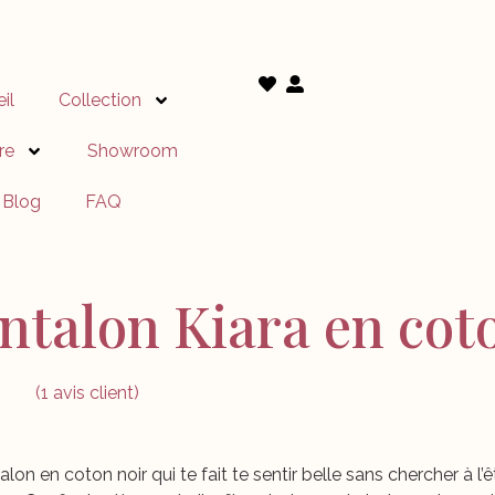
il
Collection
ire
Showroom
Blog
FAQ
ntalon Kiara en cot
(
1
avis client)
0
sur
r
lon en coton noir qui te fait te sentir belle sans chercher à l’êtr