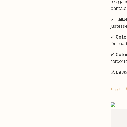
l’élégan
pantalo
✓
Tail
justesse
✓
Coto
Du matin
✓ Colo
forcer l
⚠ Ce mo
105,00