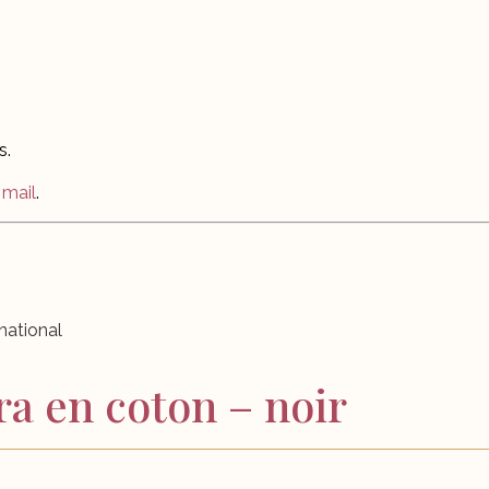
s.
r
mail
.
rnational
ra en coton – noir