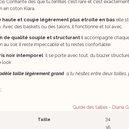
ce. Confiante dès que tu l’enfiles c’est rare et c’est exactement
n en coton Kiara.
le haute et coupe légèrement plus étroite en bas
elle s
. Avec des baskets ou des talons, il fonctionne et toi avec.
n de qualité souple et structurant
il accompagne chaque
 au soir, il reste impeccable et tu restes confortable.
ris noir intemporel
il se porte avec tout, du blazer structuré
e look
dèle taille légèrement grand
si tu hésites entre deux tailles,
€
34
Taille
36