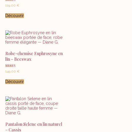
Note
119,00
€
5.00
sur 5
Découvrir
Robe-chemise Euphrosyne en
lin – Beeswax
Note
149,00
€
5.00
sur 5
Découvrir
Pantalon Selene en lin naturel
– Cassis