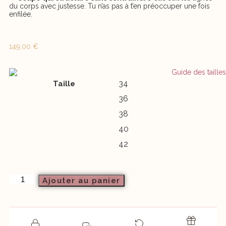
du corps avec justesse. Tu n’as pas à t’en préoccuper une fois
enfilée.
149,00
€
34
Taille
36
38
40
42
Ajouter au panier