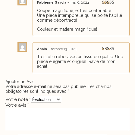
Fabienne Garcia
–
mai 6, 2024
Note
5
sur 5
Coupe magnifique, et très confortable.
Une pièce intemporelle qui se porte habillé
comme décontracté
Couleur et matière magnifique!
Anaïs
–
octobre 13, 2024
Note
5
sur 5
Très jolie robe, avec un tissu de qualité. Une
pièce élégante et original. Ravie de mon
achat
Ajouter un Avis
Votre adresse e-mail ne sera pas publiée.
Les champs
obligatoires sont indiqués avec
*
Votre note
*
Votre avis
*