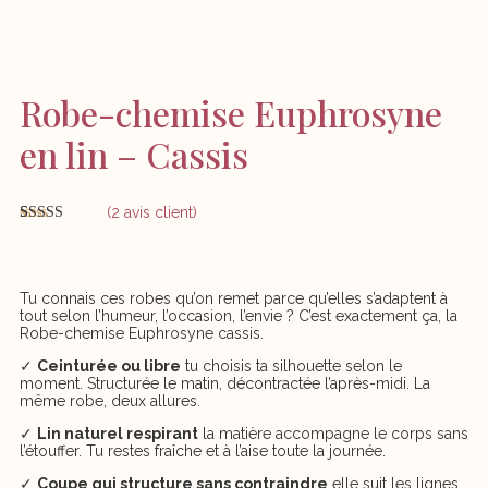
Robe-chemise Euphrosyne
en lin – Cassis
(
2
avis client)
Noté
2
5.00
sur 5 basé
sur
notations
client
Tu connais ces robes qu’on remet parce qu’elles s’adaptent à
tout selon l’humeur, l’occasion, l’envie ? C’est exactement ça, la
Robe-chemise Euphrosyne cassis.
✓
Ceinturée ou libre
tu choisis ta silhouette selon le
moment. Structurée le matin, décontractée l’après-midi. La
même robe, deux allures.
✓
Lin naturel respirant
la matière accompagne le corps sans
l’étouffer. Tu restes fraîche et à l’aise toute la journée.
✓
Coupe qui structure sans contraindre
elle suit les lignes