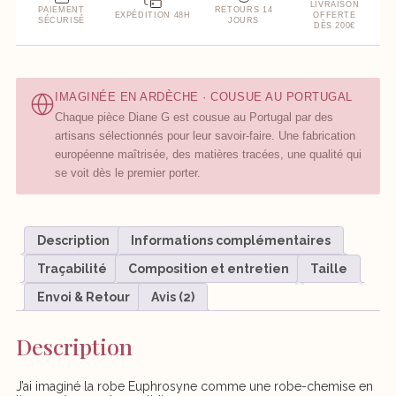
LIVRAISON
PAIEMENT
RETOURS 14
EXPÉDITION 48H
OFFERTE
SÉCURISÉ
JOURS
DÈS 200€
IMAGINÉE EN ARDÈCHE · COUSUE AU PORTUGAL
Chaque pièce Diane G est cousue au Portugal par des
artisans sélectionnés pour leur savoir-faire. Une fabrication
européenne maîtrisée, des matières tracées, une qualité qui
se voit dès le premier porter.
Description
Informations complémentaires
Traçabilité
Composition et entretien
Taille
Envoi & Retour
Avis (2)
Description
J’ai imaginé la robe Euphrosyne comme une robe-chemise en