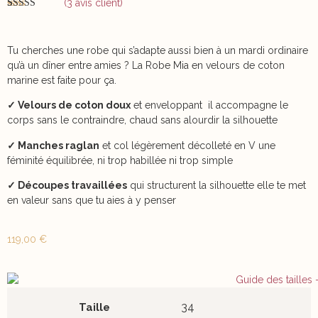
(
3
avis client)
Noté
3
5.00
sur 5 basé
sur
notations
client
Tu cherches une robe qui s’adapte aussi bien à un mardi ordinaire
qu’à un dîner entre amies ? La Robe Mia en velours de coton
marine est faite pour ça.
✓ Velours de coton doux
et enveloppant il accompagne le
corps sans le contraindre, chaud sans alourdir la silhouette
✓ Manches raglan
et col légèrement décolleté en V une
féminité équilibrée, ni trop habillée ni trop simple
✓ Découpes travaillées
qui structurent la silhouette elle te met
en valeur sans que tu aies à y penser
119,00
€
34
Taille