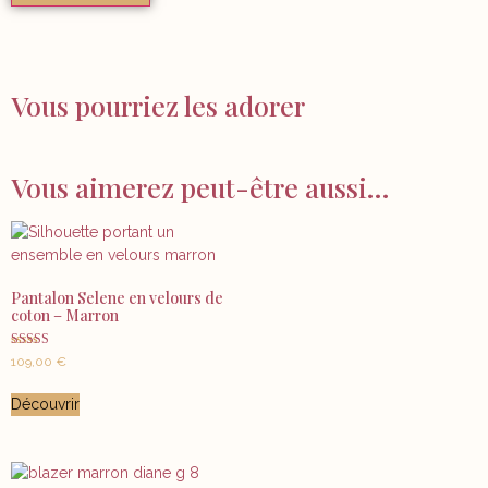
Vous pourriez les adorer
Vous aimerez peut-être aussi…
Pantalon Selene en velours de
coton – Marron
Note
109,00
€
5.00
sur 5
Découvrir