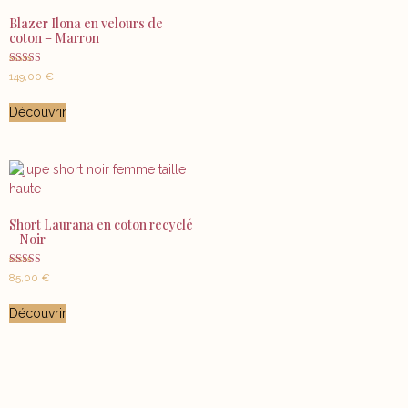
Blazer Ilona en velours de
coton – Marron
Note
149,00
€
5.00
sur 5
Découvrir
Short Laurana en coton recyclé
– Noir
Note
85,00
€
5.00
sur 5
Découvrir