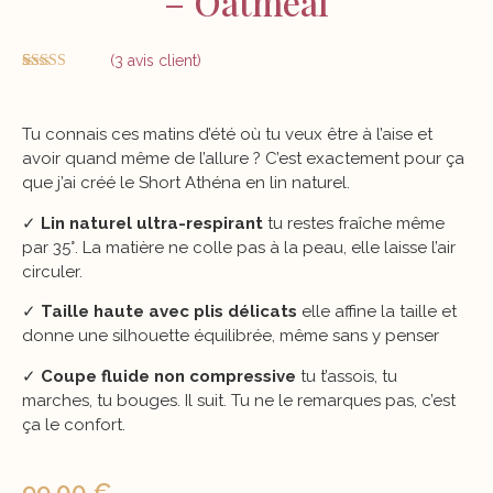
– Oatmeal
(
3
avis client)
Noté
3
5.00
sur 5 basé
sur
notations
client
Tu connais ces matins d’été où tu veux être à l’aise et
avoir quand même de l’allure ? C’est exactement pour ça
que j’ai créé le Short Athéna en lin naturel.
✓
Lin naturel ultra-respirant
tu restes fraîche même
par 35°. La matière ne colle pas à la peau, elle laisse l’air
circuler.
✓
Taille haute avec plis délicats
elle affine la taille et
donne une silhouette équilibrée, même sans y penser
✓
Coupe fluide non compressive
tu t’assois, tu
marches, tu bouges. Il suit. Tu ne le remarques pas, c’est
ça le confort.
99,00
€