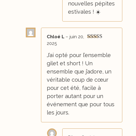
nouvelles pépites
estivales ! ☀️
Chloé L
–
juin 20,
2025
Note
5
sur 5
J’ai opté pour l’ensemble
gilet et short ! Un
ensemble que j’adore, un
véritable coup de cœur
pour cet été, facile à
porter autant pour un
événement que pour tous
les jours.