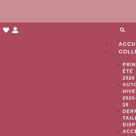
ACCU
COLL
PRI
ÉTÉ
2026
AUT
HIV
2025
26
DER
TAIL
DIS
ACC