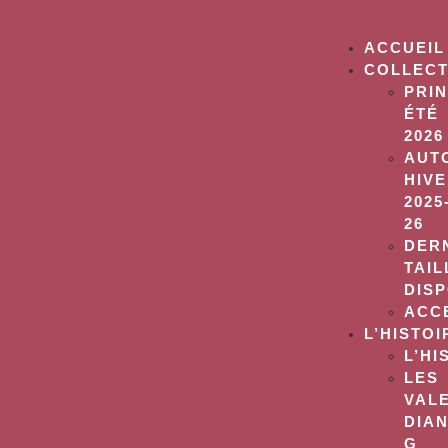
ACCUEIL
COLLECT
PRI
ÉTÉ
2026
AUT
HIV
2025
26
DER
TAIL
DIS
ACC
L’HISTOI
L’HI
LES
VAL
DIA
G