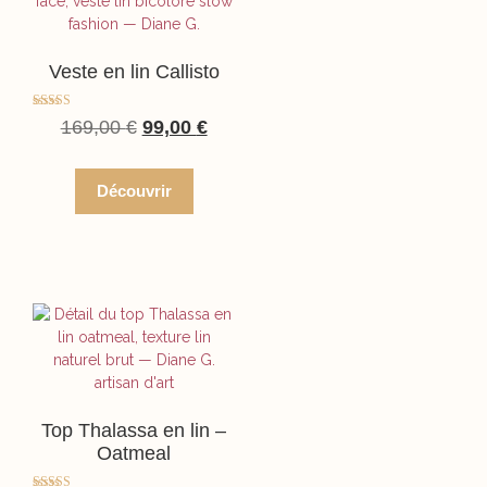
Veste en lin Callisto
Note
169,00
€
99,00
€
5.00
sur 5
Découvrir
Top Thalassa en lin –
Oatmeal