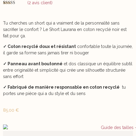
(
2
avis client)
Noté
2
5.00
sur 5 basé
sur
notations
client
Tu cherches un short qui a vraiment de la personnalité sans
sacrifier le confort ? Le Short Laurana en coton recyclé noir est
fait pour ça.
✓ Coton recyclé doux et résistant
confortable toute la journée,
il garde sa forme sans jamais tirer ni bouger
✓ Panneau avant boutonné
et dos classique un équilibre subtil
entre originalité et simplicité qui crée une silhouette structurée
sans effort
✓ Fabriqué de manière responsable en coton recyclé
tu
portes une pièce qui a du style et du sens
85,00
€