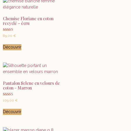
Chemise Floriane en coton
recyclé – écru
Note
89,00
€
5.00
sur 5
Découvrir
Pantalon Selene en velours de
coton – Marron
Note
109,00
€
5.00
sur 5
Découvrir