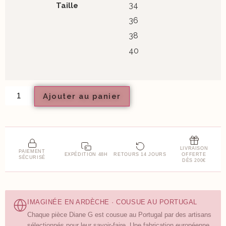
34
Taille
36
38
40
Ajouter au panier
LIVRAISON
PAIEMENT
EXPÉDITION 48H
RETOURS 14 JOURS
OFFERTE
SÉCURISÉ
DÈS 200€
IMAGINÉE EN ARDÈCHE · COUSUE AU PORTUGAL
Chaque pièce Diane G est cousue au Portugal par des artisans
sélectionnés pour leur savoir-faire. Une fabrication européenne