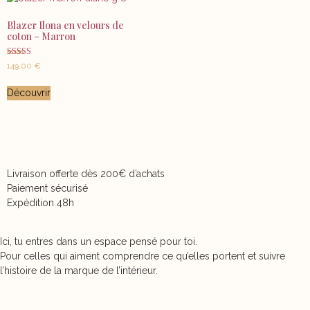
Blazer Ilona en velours de
coton – Marron
Note
149,00
€
5.00
sur 5
Découvrir
Livraison offerte dès 200€ d’achats
Paiement sécurisé
Expédition 48h
Ici, tu entres dans un espace pensé pour toi.
Pour celles qui aiment comprendre ce qu’elles portent et suivre
l’histoire de la marque de l’intérieur.