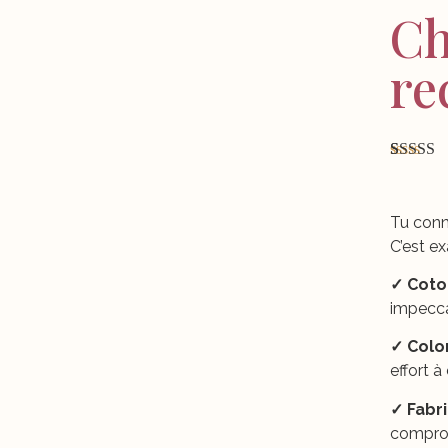
Ch
re
Noté
4
5.0
5 basé su
notations
client
Tu conn
C’est e
✓
Coto
impecca
✓
Colo
effort 
✓
Fabr
comprom