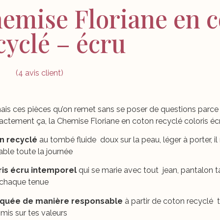
emise Floriane en 
cyclé – écru
(
4
avis client)
0
sur
r
ais ces pièces qu’on remet sans se poser de questions parce q
xactement ça, la Chemise Floriane en coton recyclé coloris éc
n recyclé
au tombé fluide doux sur la peau, léger à porter, il 
ble toute la journée
ris écru intemporel
qui se marie avec tout jean, pantalon tail
à chaque tenue
iquée de manière responsable
à partir de coton recyclé t
is sur tes valeurs