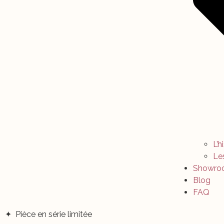
L’h
Le
Showro
Blog
FAQ
✦ Pièce en série limitée