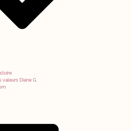
istoire
s valeurs Diane G
om