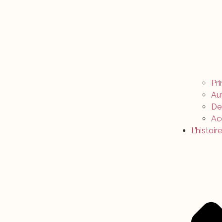
Pr
Au
Der
Ac
L’histoire