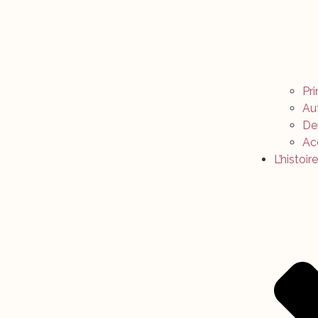
Pr
Au
Der
Ac
L’histoire