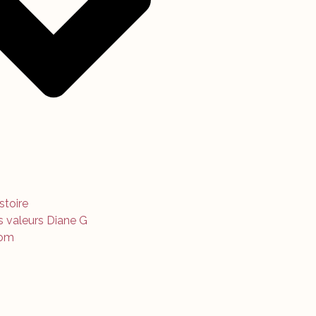
istoire
s valeurs Diane G
om